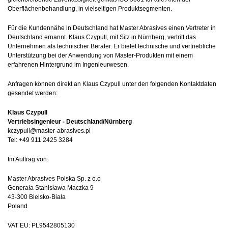
Oberflächenbehandlung, in vielseitigen Produktsegmenten.
Für die Kundennähe in Deutschland hat Master Abrasives einen Vertreter in
Deutschland ernannt. Klaus Czypull, mit Sitz in Nürnberg, vertritt das
Unternehmen als technischer Berater. Er bietet technische und vertriebliche
Unterstützung bei der Anwendung von Master-Produkten mit einem
erfahrenen Hintergrund im Ingenieurwesen.
Anfragen können direkt an Klaus Czypull unter den folgenden Kontaktdaten
gesendet werden:
Klaus Czypull
Vertriebsingenieur - Deutschland/Nürnberg
kczypull@master-abrasives.pl
Tel: +49 911 2425 3284
Im Auftrag von:
Master Abrasives Polska Sp. z o.o
Generała Stanisława Maczka 9
43-300 Bielsko-Biała
Poland
VAT EU: PL9542805130