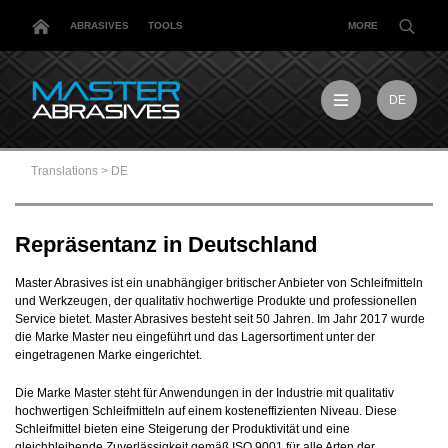
ABRASIVES
TOOLS
MORE
DE
EN
MX
Translations
>
DE
MY
PL
TR
Repräsentanz in Deutschland
US
DE
Master Abrasives ist ein unabhängiger britischer Anbieter von Schleifmitteln
und Werkzeugen, der qualitativ hochwertige Produkte und professionellen
Service bietet. Master Abrasives besteht seit 50 Jahren. Im Jahr 2017 wurde
die Marke Master neu eingeführt und das Lagersortiment unter der
eingetragenen Marke eingerichtet.
Die Marke Master steht für Anwendungen in der Industrie mit qualitativ
hochwertigen Schleifmitteln auf einem kosteneffizienten Niveau. Diese
Schleifmittel bieten eine Steigerung der Produktivität und eine
gleichbleibende Zuverlässigkeit gemäß ISO 9001 für alle Arten der